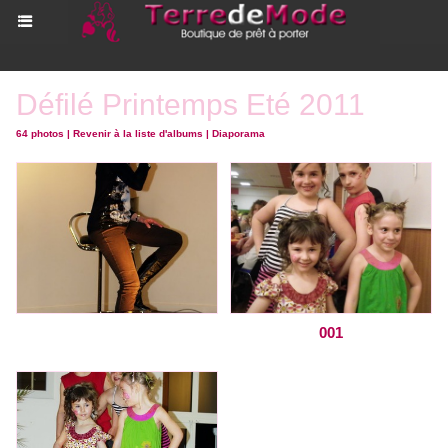
Défilé Printemps Eté 2011
64 photos
|
Revenir à la liste d'albums
|
Diaporama
001