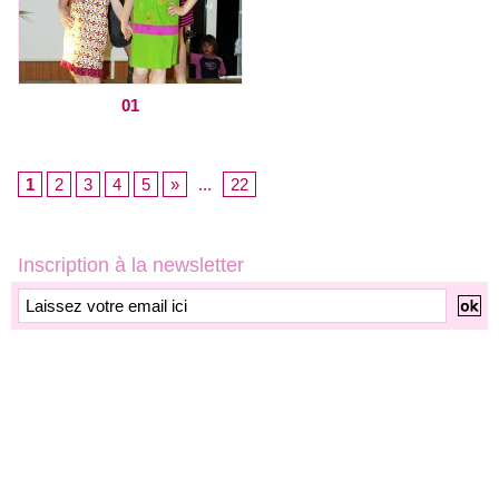
01
1
2
3
4
5
»
...
22
Inscription à la newsletter