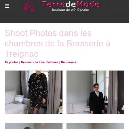
Shoot Photos dans les
chambres de la Brasserie à
Treignac
45 photos
|
Revenir à la liste d'albums
|
Diaporama